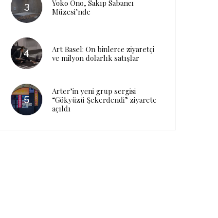
Yoko Ono, Sakıp Sabancı
Müzesi’nde
Art Basel: On binlerce ziyaretçi
ve milyon dolarlık satışlar
Arter’in yeni grup sergisi
“Gökyüzü Şekerdendi” ziyarete
açıldı