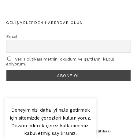
GELIŞMELERDEN HABERDAR OLUN
Email
Veri Politikası metnini okudum ve şartlarını kabul
ediyorum.
Deneyiminizi daha iyi hale getirmek
için sitemizde çerezleri kullanıyoruz.
© 2025, Artilop
Devam ederek çerez kullanımımızı
Künye
Yazar Başvurusu
Veri Politikası
kabul etmiş sayılırsınız.