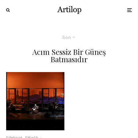
Son
Acım Sessiz Bir Güneş
Batmasıdır
Edebiyat
Etkinlik
·