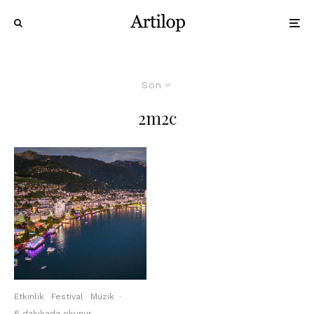
Son
2m2c
Etkinlik
Festival
Müzik
·
6 dakikada okunur