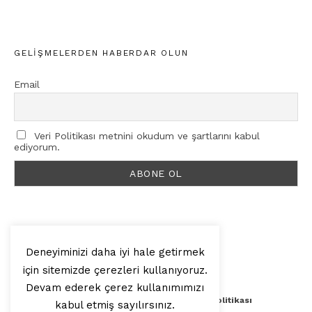
GELIŞMELERDEN HABERDAR OLUN
Email
Veri Politikası metnini okudum ve şartlarını kabul
ediyorum.
Deneyiminizi daha iyi hale getirmek
için sitemizde çerezleri kullanıyoruz.
© 2025, Artilop
Devam ederek çerez kullanımımızı
Künye
Yazar Başvurusu
Veri Politikası
kabul etmiş sayılırsınız.