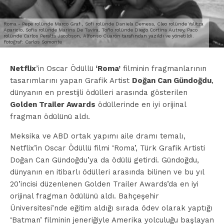
Roma - Pepe rolünde Marco Graf , Sofi rolünde Daniela Demesa, Cleo rolünde Yalitza
Aparicio, Sofia rolünde Marina De Tavira, Toño rolünde Diego Cortina Autrey, Paco
rolünde Carlos Peralta Jacobson, Alfonso Cuarón tarafından yazıldı ve yönetildi.
Fotoğraf: Carlos Somonte
Netflix
’in Oscar Ödüllü
‘Roma’
filminin fragmanlarının
tasarımlarını yapan Grafik Artist
Doğan Can Gündoğdu
,
dünyanın en prestijli ödülleri arasında gösterilen
Golden Trailer Awards
ödüllerinde en iyi orijinal
fragman ödülünü aldı.
Meksika ve ABD ortak yapımı aile dramı temalı,
Netflix’in Oscar Ödüllü filmi ‘Roma’, Türk Grafik Artisti
Doğan Can Gündoğdu’ya da ödülü getirdi. Gündoğdu,
dünyanın en itibarlı ödülleri arasında bilinen ve bu yıl
20’incisi düzenlenen Golden Trailer Awards’da en iyi
orijinal fragman ödülünü aldı. Bahçeşehir
Üniversitesi’nde eğitim aldığı sırada ödev olarak yaptığı
‘Batman’ filminin jeneriğiyle Amerika yolculuğu başlayan