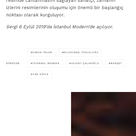
resimde canlanmasını sağlayan sanatçı, zamanın
izlerini resimlerinin oluşumu için önemli bir başlangıç
noktası olarak kurguluyor.
Sergi 6 Eylül 2019’da İstanbul Modern’de açılıyor.
CANAN TOLON
ECZACIBAŞI TOPLULUĞU
İSTANBUL MODERN
LEVENT ÇALIKOĞLU
MANŞET
ETIKETLER
SEN SÖYLE