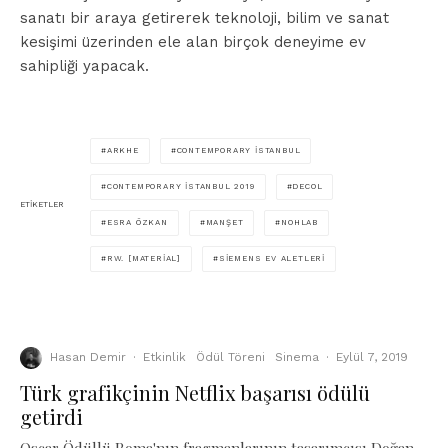
sanatı bir araya getirerek teknoloji, bilim ve sanat
kesişimi üzerinden ele alan birçok deneyime ev
sahipliği yapacak.
ARKHE
CONTEMPORARY İSTANBUL
CONTEMPORARY İSTANBUL 2019
DECOL
ETIKETLER
ESRA ÖZKAN
MANŞET
NOHLAB
RW. [MATERIAL]
SIEMENS EV ALETLERI
Hasan Demir
·
Etkinlik
Ödül Töreni
Sinema
·
Eylül 7, 2019
Türk grafikçinin Netflix başarısı ödülü
getirdi