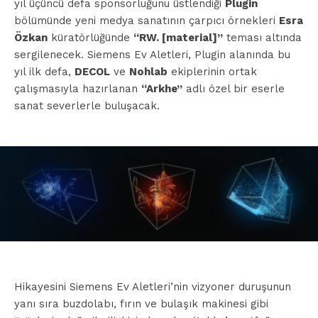
yıl üçüncü defa sponsorluğunu üstlendiği
Plugin
bölümünde yeni medya sanatının çarpıcı örnekleri
Esra
Özkan
küratörlüğünde
“RW. [material]”
teması altında
sergilenecek. Siemens Ev Aletleri, Plugin alanında bu
yıl ilk defa,
DECOL
ve
Nohlab
ekiplerinin ortak
çalışmasıyla hazırlanan
“Arkhe”
adlı özel bir eserle
sanat severlerle buluşacak.
Hikayesini Siemens Ev Aletleri’nin vizyoner duruşunun
yanı sıra buzdolabı, fırın ve bulaşık makinesi gibi