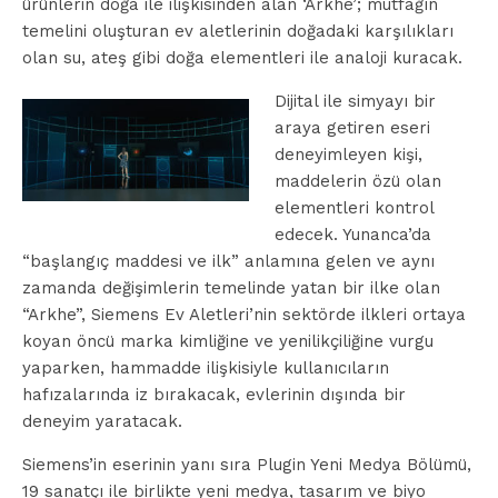
ürünlerin doğa ile ilişkisinden alan ‘Arkhe’; mutfağın
temelini oluşturan ev aletlerinin doğadaki karşılıkları
olan su, ateş gibi doğa elementleri ile analoji kuracak.
Dijital ile simyayı bir
araya getiren eseri
deneyimleyen kişi,
maddelerin özü olan
elementleri kontrol
edecek. Yunanca’da
“başlangıç maddesi ve ilk” anlamına gelen ve aynı
zamanda değişimlerin temelinde yatan bir ilke olan
“Arkhe”, Siemens Ev Aletleri’nin sektörde ilkleri ortaya
koyan öncü marka kimliğine ve yenilikçiliğine vurgu
yaparken, hammadde ilişkisiyle kullanıcıların
hafızalarında iz bırakacak, evlerinin dışında bir
deneyim yaratacak.
Siemens’in eserinin yanı sıra Plugin Yeni Medya Bölümü,
19 sanatçı ile birlikte yeni medya, tasarım ve biyo