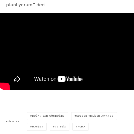
planlıyorum.” dedi.
DOĞAN CAN GÜNDOĞDU
GOLDEN TRAILER AWARDS
ETIKETLER
MANŞET
NETFLIX
ROMA