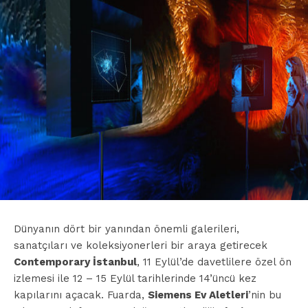
Dünyanın dört bir yanından önemli galerileri,
sanatçıları ve koleksiyonerleri bir araya getirecek
Contemporary İstanbul
, 11 Eylül’de davetlilere özel ön
izlemesi ile 12 – 15 Eylül tarihlerinde 14’üncü kez
kapılarını açacak. Fuarda,
Siemens Ev Aletleri
’nin bu