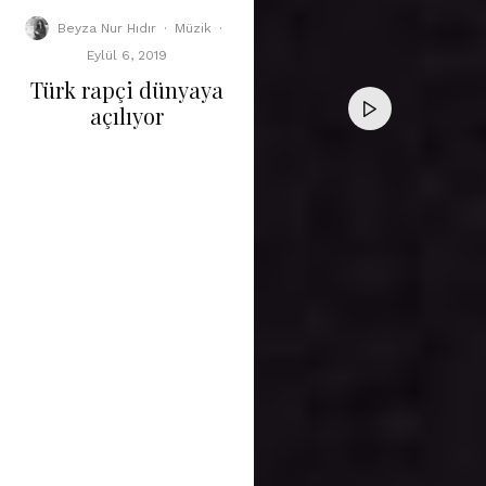
Beyza Nur Hıdır
·
Müzik
·
Eylül 6, 2019
Türk rapçi dünyaya
açılıyor