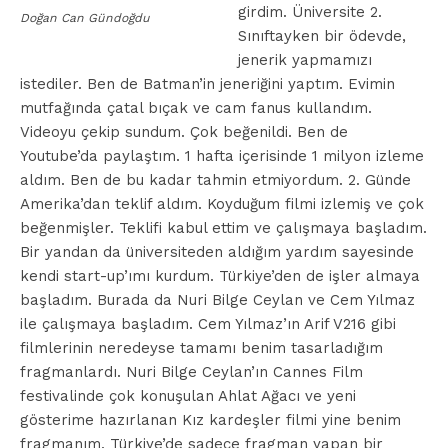
girdim. Üniversite 2.
Doğan Can Gündoğdu
Sınıftayken bir ödevde,
jenerik yapmamızı
istediler. Ben de Batman’in jeneriğini yaptım. Evimin
mutfağında çatal bıçak ve cam fanus kullandım.
Videoyu çekip sundum. Çok beğenildi. Ben de
Youtube’da paylaştım. 1 hafta içerisinde 1 milyon izleme
aldım. Ben de bu kadar tahmin etmiyordum. 2. Günde
Amerika’dan teklif aldım. Koyduğum filmi izlemiş ve çok
beğenmişler. Teklifi kabul ettim ve çalışmaya başladım.
Bir yandan da üniversiteden aldığım yardım sayesinde
kendi start-up’ımı kurdum. Türkiye’den de işler almaya
başladım. Burada da Nuri Bilge Ceylan ve Cem Yılmaz
ile çalışmaya başladım. Cem Yılmaz’ın Arif V216 gibi
filmlerinin neredeyse tamamı benim tasarladığım
fragmanlardı. Nuri Bilge Ceylan’ın Cannes Film
festivalinde çok konuşulan Ahlat Ağacı ve yeni
gösterime hazırlanan Kız kardeşler filmi yine benim
fragmanım. Türkiye’de sadece fragman yapan bir