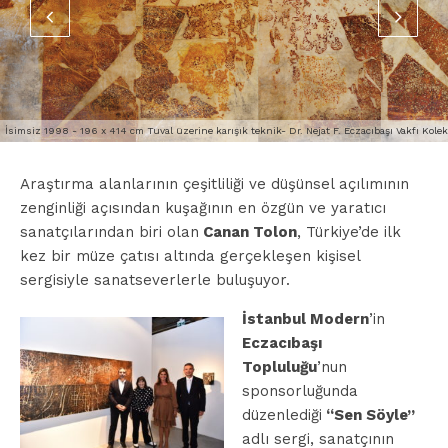
İsimsiz 1998 - 196 x 414 cm Tuval üzerine karışık teknik- Dr. Nejat F. Eczacıbaşı Vakfı Kole
Araştırma alanlarının çeşitliliği ve düşünsel açılımının
zenginliği açısından kuşağının en özgün ve yaratıcı
sanatçılarından biri olan
Canan Tolon
, Türkiye’de ilk
kez bir müze çatısı altında gerçekleşen kişisel
sergisiyle sanatseverlerle buluşuyor.
İstanbul Modern
’in
Eczacıbaşı
Topluluğu
’nun
sponsorluğunda
düzenlediği
“Sen Söyle”
adlı sergi, sanatçının