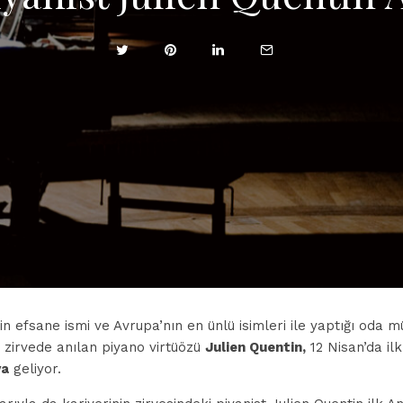
nin efsane ismi ve Avrupa’nın en ünlü isimleri ile yaptığı oda mü
ı zirvede anılan piyano virtüözü
Julien Quentin,
12 Nisan’da il
ya
geliyor.