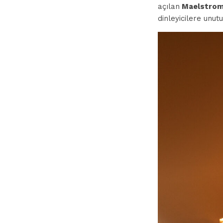
açılan
Maelstro
dinleyicilere unu