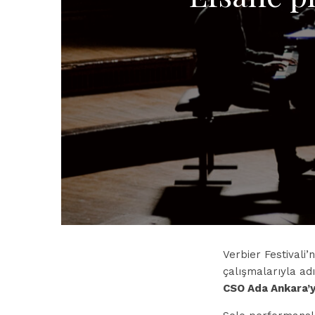
Verbier Festivali’
çalışmalarıyla ad
CSO Ada Ankara’