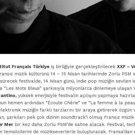
titut Français Türkiye
iş birliğiyle gerçekleştirilecek
XXF – V
ransız müzik kültürünü 14 – 15 Nisan tarihlerinde Zorlu PSM 
 sürecek festivalde, 14 Nisan günü, indie pop müziğin sevilen i
ra “Les Mots Bleus” şarkısıyla milyonlarca dinlemeye ulaşan Y
antino,
yüksek enerjisiyle festivalin açılışını yapmaya hazırl
nun hemen ardından “Écoute Chérie” ve “La femme à la peau 
elektronik müziğin farklı tarzlarını bir araya getirerek özgün 
an, şarkıları pek çok dizinin soundtrack’i olmuş Fransız müzi
ur Mer
bir kez daha Zorlu PSM’de sahne alacak. Festival, tec
 temsilcilerini de müzikseverlerle buluşturacak. Fransa’dan