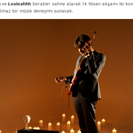
m
ve
Louisahhh
beraber sahne alarak 14 Nisan akşamı iki ko
tulmaz bir müzik deneyimi sunacak.