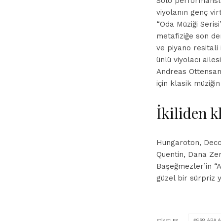
Solo performansla
viyolanın genç vir
“Oda Müziği Serisi
metafiziğe son der
ve piyano resitali
ünlü viyolacı ai
Andreas Ottensame
için klasik müziğ
İkiliden 
Hungaroton, Decc
Quentin, Dana Zem
Başeğmezler
’
in “
güzel bir sürpriz
CSO ADA 
ETIKETLER