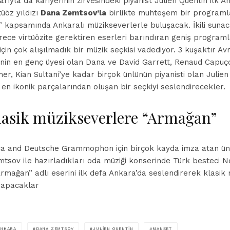
rıyla da kariyerinin zirvesindeki piyanist Julien Quentin ilk 
tüöz yıldızı
Dana Zemtsov’la
birlikte muhteşem bir program
” kapsamında Ankaralı müzikseverlerle buluşacak. İkili sunaca
ece virtüözite gerektiren eserleri barındıran geniş programlar
 için çok alışılmadık bir müzik seçkisi vadediyor. 3 kuşaktır A
lesinin en genç üyesi olan Dana ve David Garrett, Renaud Capu
r, Kian Sultani
’
ye kadar birçok ünlünün piyanisti olan Julie
in en ikonik parçalarından oluşan bir seçkiyi seslendirecekler.
klasik müzikseverlere “Armağan”
a and Deutsche Grammophon için birçok kayda imza atan ünlü
tsov ile hazırladıkları oda müziği konserinde Türk besteci N
Armağan” adlı eserini ilk defa Ankara’da seslendirerek klasik
 yapacaklar
ANKARA
DANA ZEMTSOV
JULIEN QUENTIN
MANŞET