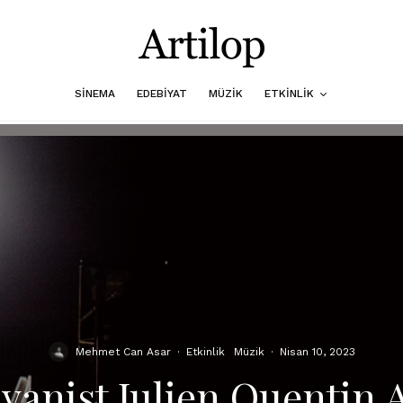
SINEMA
EDEBIYAT
MÜZIK
ETKINLIK
Mehmet Can Asar
·
Etkinlik
Müzik
·
Nisan 10, 2023
iyanist Julien Quentin 