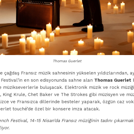
Thomas Guerlet
ine çağdaş Fransız müzik sahnesinin yükselen yıldızlarından, 
Festival’in en son edisyonunda sahne alan
Thomas Guerlet
b
 müzikseverlerle buluşacak. Elektronik müzik ve rock müziğ
 King Krule, Chet Baker ve The Strokes gibi müzisyen ve mü
ilizce ve Fransızca dillerinde besteler yaparak, özgün caz vok
rlet touché’de özel bir konsere imza atacak.
nch Festival, 14-15 Nisan’da Fransız müziğinin tadını çıkarmak
iyor.