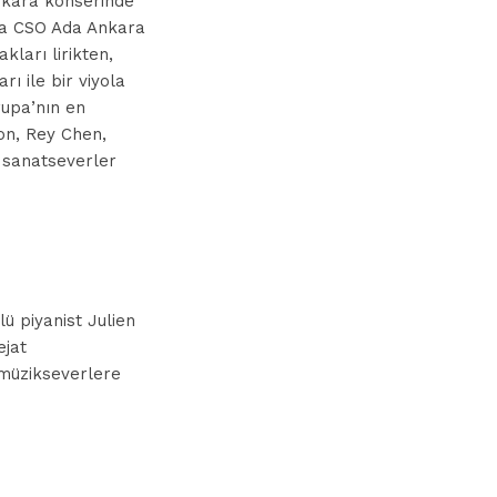
Ankara konserinde
la CSO Ada Ankara
kları lirikten,
ı ile bir viyola
vrupa
’
nın en
çon, Rey Chen,
n sanatseverler
 piyanist Julien
ejat
 müzikseverlere