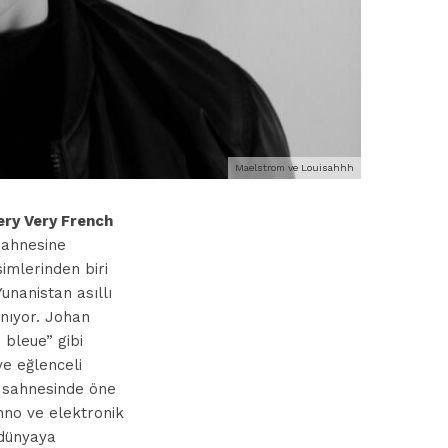
Maelstrom ve Louisahhh
ery Very French
sahnesine
simlerinden biri
unanistan asıllı
anıyor. Johan
bleue” gibi
ve eğlenceli
k sahnesinde öne
hno ve elektronik
 dünyaya