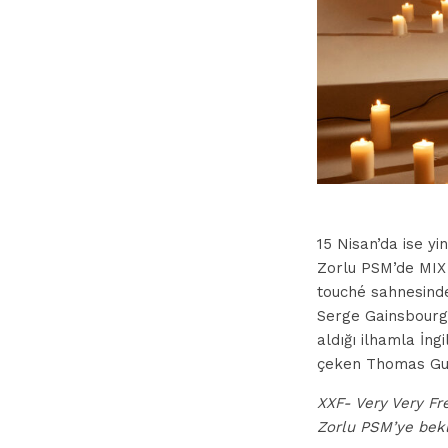
15 Nisan’da ise y
Zorlu PSM’de MIX 
touché sahnesinde
Serge Gainsbourg,
aldığı ilhamla İng
çeken Thomas Gue
XXF- Very Very Fre
Zorlu PSM’ye bekl