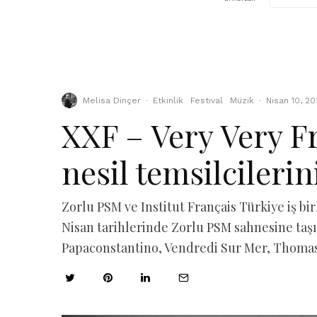
Melisa Dinçer
·
Etkinlik
Festival
Müzik
·
Nisan 10, 20
XXF – Very Very Fr
nesil temsilcilerin
Zorlu PSM ve Institut Français Türkiye iş bir
Nisan tarihlerinde Zorlu PSM sahnesine taşı
Papaconstantino, Vendredi Sur Mer, Thomas