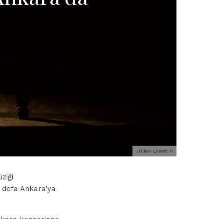
Julien Quentin
ziği
k defa Ankara’ya