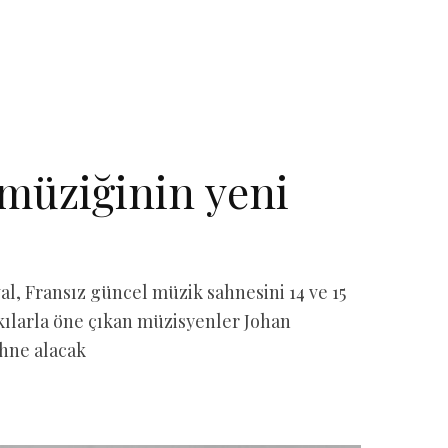
 müziğinin yeni
val, Fransız güncel müzik sahnesini 14 ve 15
rkılarla öne çıkan müzisyenler Johan
hne alacak