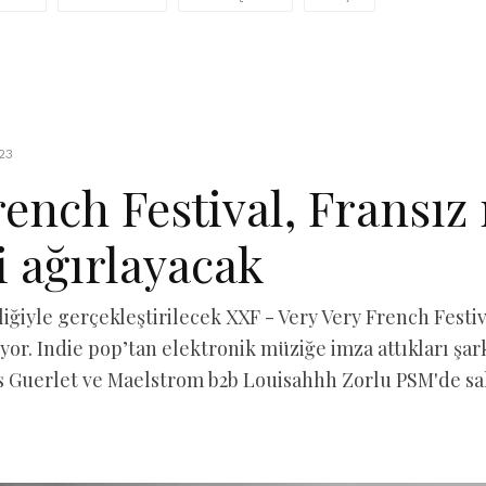
23
ench Festival, Fransız
i ağırlayacak
liğiyle gerçekleştirilecek XXF - Very Very French Festi
yor. Indie pop’tan elektronik müziğe imza attıkları şa
 Guerlet ve Maelstrom b2b Louisahhh Zorlu PSM'de sa