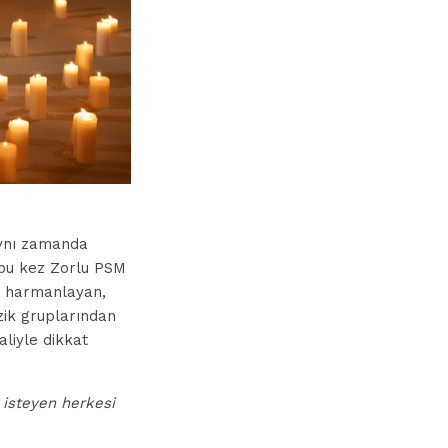
aynı zamanda
u kez Zorlu PSM
i harmanlayan,
zik gruplarından
aliyle dikkat
 isteyen herkesi