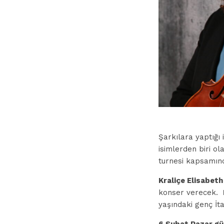
Şarkılara yaptığı
isimlerden biri ol
turnesi kapsamı
Kraliçe Elisabeth
konser verecek.
yaşındaki genç İt
6 Şubat Pazar gü