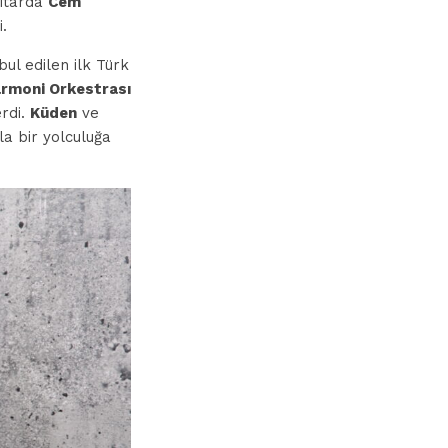
itarda
Cem
i.
ul edilen ilk Türk
larmoni Orkestrası
rdi.
Küden
ve
la bir yolculuğa