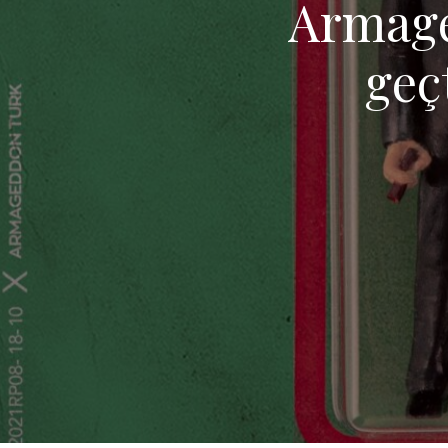
Armage
geç