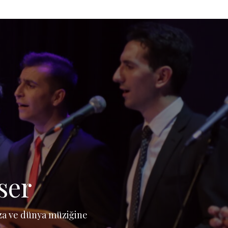
ser
za ve dünya müziğine