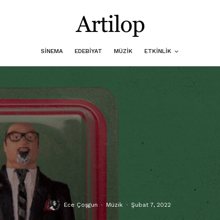
SINEMA
EDEBIYAT
MÜZIK
ETKINLIK
Ece Çoşgun
·
Müzik
·
Şubat 7, 2022