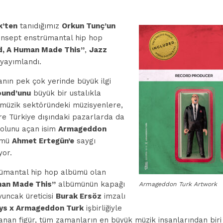
k’ten
tanıdığımız
Orkun Tunç’un
onsept enstrümantal hip hop
d, A Human Made This”
,
Jazz
 yayımlandı.
anın pek çok yerinde büyük ilgi
ound’unu
büyük bir ustalıkla
 müzik sektöründeki müzisyenlere,
ere Türkiye dışındaki pazarlarda da
yolunu açan isim
Armageddon
ümü
Ahmet Ertegün’e
saygı
yor.
rümantal hip hop albümü olan
man Made This”
albümünün kapağı
Armageddon Turk Artwork
yuncak üreticisi
Burak Ersöz
imzalı
oys x Armageddon Turk
işbirliğiyle
lanan figür, tüm zamanların en büyük müzik insanlarından bir