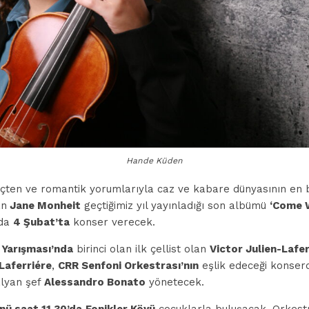
Hande Küden
 içten ve romantik yorumlarıyla caz ve kabare dünyasının en 
an
Jane Monheit
geçtiğimiz yıl yayınladığı son albümü
‘Come 
nda
4 Şubat’ta
konser verecek.
 Yarışması’nda
birinci olan ilk çellist olan
Victor Julien-Lafer
Laferriére
,
CRR Senfoni Orkestrası’nın
eşlik edeceği konser
alyan şef
Alessandro Bonato
yönetecek.
nü saat 11.30’da
Fonikler Köyü
çocuklarla buluşacak. Orkest