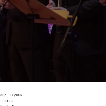
rup, 30 yıllık
l olarak