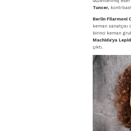
düzenlenmiş eserl
Tuncer,
kontrbas
Berlin Filarmoni 
keman sanatçısı 
birinci keman gru
Machida’ya
Lepid
çıktı.