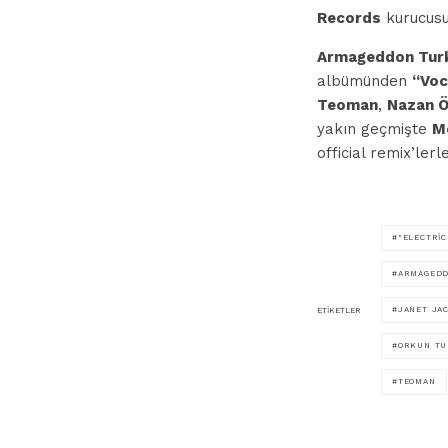
Records
kurucus
Armageddon Tur
albümünden
“Voc
Teoman
,
Nazan 
yakın geçmişte
M
official remix’ler
"ELECTRIC
ARMAGEDD
JANET JA
ETIKETLER
ORKUN TU
TEOMAN