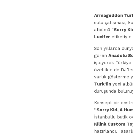
Armageddon Tur
solo çalışması, k
albümü “
Sorry Ki
Lucifer
etiketiyle
Son yıllarda düny
gören
Anadolu S
işleyerek Türkiye
özellikle de DJ’l
varlık gösterme 
Turk’ün
yeni alb
duruşunda bulunu
Konsept bir enst
“Sorry Kid, A Hu
İstanbullu butik o
Kilink Custom T
hazırlandı. Tasar