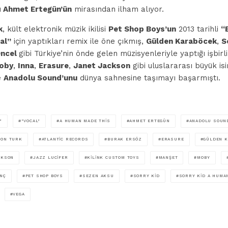
u
Ahmet Ertegün’ün
mirasından ilham alıyor.
k
, kült elektronik müzik ikilisi
Pet Shop Boys’un
2013 tarihli
“
al”
için yaptıkları remix ile öne çıkmış,
Gülden Karaböcek
,
S
Öncel
gibi Türkiye’nin önde gelen müzisyenleriyle yaptığı işbirli
oby
,
Inna
,
Erasure
,
Janet Jackson
gibi uluslararası büyük is
le
Anadolu Sound’unu
dünya sahnesine taşımayı başarmıştı.
"
"VOCAL"
A HUMAN MADE THIS
AHMET ERTEGÜN
ANADOLU SOUN
ON TURK
ATLANTIC RECORDS
BURAK ERSÖZ
ERASURE
GÜLDEN K
CKSON
JAZZ LUCIFER
KILINK CUSTOM TOYS
MANŞET
MOBY
NÇ
PET SHOP BOYS
SEZEN AKSU
SORRY KID
SORRY KID A HUMA
VEGA