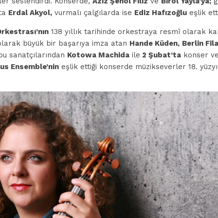
er seslendirdi. Konserde,
Aziz Şenol Filiz
ve
Birol Yayla’ya;
g
ta
Erdal Akyol,
vurmalı çalgılarda ise
Ediz Hafızoğlu
eşlik ett
Orkestrası’nın
138 yıllık tarihinde orkestraya resmî olarak kab
olarak büyük bir başarıya imza atan
Hande Küden,
Berlin Fi
bu sanatçılarından
Kotowa Machida
ile
2 Şubat’ta
konser ve
us Ensemble’nin
eşlik ettiği konserde müzikseverler 18. yüzyı