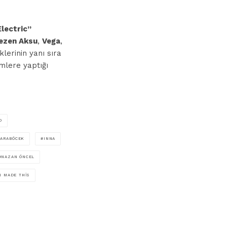
Electric”
ezen Aksu
,
Vega
,
klerinin yanı sıra
imlere yaptığı
D
ARABÖCEK
INNA
NAZAN ÖNCEL
N MADE THIS