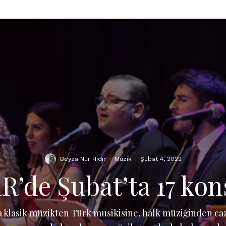
Beyza Nur Hıdır
·
Müzik
·
Şubat 4, 2022
R’de Şubat’ta 17 kon
a klasik müzikten Türk musikisine, halk müziğinden ca