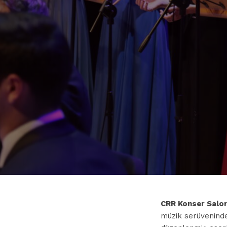
CRR Konser Salo
müzik serüveninde