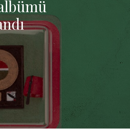
 albümü
andı