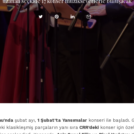
uzanan seçkide 17 konser müzikseverlerle buluşacak
nu’nda
şubat ayı,
1 Şubat’ta
Yansımalar
konseri ile başladı. G
ki klasikleşmiş parçaların yanı sıra
CRR’deki
konser için öze