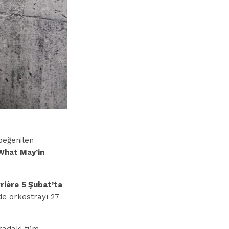
beğenilen
What May’in
rière
5 Şubat’ta
de orkestrayı 27
radaki tüm