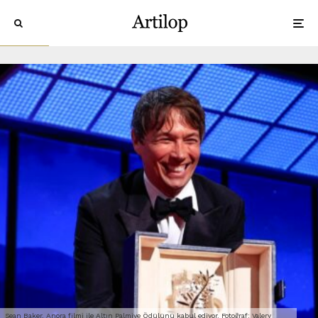
Sean Baker, Anora filmi ile Altın Palmiye Ödülünü kabul ediyor. Fotoğraf: Valery