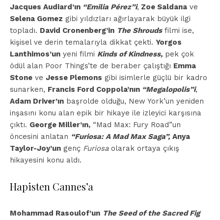
Jacques Audiard’ın
“Emilia Pérez”i
,
Zoe Saldana
ve
Selena Gomez
gibi yıldızları ağırlayarak büyük ilgi
topladı.
David Cronenberg’in
The Shrouds
filmi ise,
kişisel ve derin temalarıyla dikkat çekti.
Yorgos
Lanthimos’un
yeni filmi
Kinds of Kindness,
pek çok
ödül alan Poor Things’te de beraber çalıştığı
Emma
Stone
ve
Jesse Plemons
gibi isimlerle güçlü bir kadro
sunarken,
Francis Ford Coppola’nın
“Megalopolis”i
,
Adam Driver’ın
başrolde olduğu, New York’un yeniden
inşasını konu alan epik bir hikaye ile izleyici karşısına
çıktı.
George Miller’ın,
“Mad Max: Fury Road”un
öncesini anlatan
“Furiosa: A Mad Max Saga”,
Anya
Taylor-Joy’un
genç
Furiosa
olarak ortaya çıkış
hikayesini konu aldı.
Hapisten Cannes’a
Mohammad Rasoulof’un
The Seed of the Sacred Fig