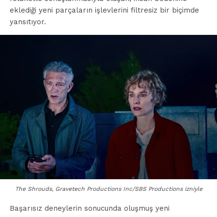
eklediği yeni parçaların işlevlerini filtresiz bir biçimde
yansıtıyor.
The Shrouds, Gravetech Productions Inc/SBS Productions izniyle
Başarısız deneylerin sonucunda oluşmuş yeni