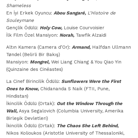
Shameless
En İyi Erkek Oyuncu:
Abou Sangaré,
L’Histoire de
Souleymane
Gençlik Ödülü:
Holy Cow,
Louise Courvoisier
İlk Film Özel Mansiyon:
Norah,
Tawfik Alzaidi
Altın Kamera (Camera d’Or):
Armand,
Halfdan Ullmann
Tøndel (Belirli Bir Bakış)
Mansiyon:
Mongrel,
Wei Liang Chiang & You Qiao Yin
(Quinzaine des Cinéastes)
La Cinef Birincilik Ödülü:
Sunflowers Were the First
Ones to Know,
Chidananda S Naik (FTII, Pune,
Hindistan)
İkincilik Ödülü (Ortak):
Out the Window Through the
Wall,
Asya Segalovich (Columbia University, Amerika
Birleşik Devletleri)
İkincilik Ödülü (Ortak):
The Chaos She Left Behind,
Nikos Kolioukos (Aristotle University of Thessaloniki,