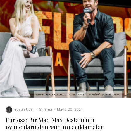
Anya Taylor-Joy ve Chris Hemsworth. Fotoğraf: Warner Bros.
Yosun Üçer
·
Sinema
·
Mayıs 20, 2024
Furiosa: Bir Mad Max Destanı’nın
oyuncularından samimi açıklamalar