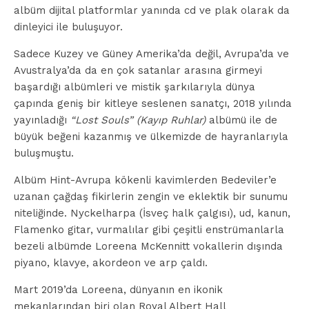
albüm dijital platformlar yanında cd ve plak olarak da
dinleyici ile buluşuyor.
Sadece Kuzey ve Güney Amerika’da değil, Avrupa’da ve
Avustralya’da da en çok satanlar arasına girmeyi
başardığı albümleri ve mistik şarkılarıyla dünya
çapında geniş bir kitleye seslenen sanatçı, 2018 yılında
yayınladığı
“Lost Souls” (Kayıp Ruhlar)
albümü ile de
büyük beğeni kazanmış ve ülkemizde de hayranlarıyla
buluşmuştu.
Albüm Hint-Avrupa kökenli kavimlerden Bedeviler’e
uzanan çağdaş fikirlerin zengin ve eklektik bir sunumu
niteliğinde. Nyckelharpa (İsveç halk çalgısı), ud, kanun,
Flamenko gitar, vurmalılar gibi çeşitli enstrümanlarla
bezeli albümde Loreena McKennitt vokallerin dışında
piyano, klavye, akordeon ve arp çaldı.
Mart 2019’da Loreena, dünyanın en ikonik
mekanlarından biri olan Royal Albert Hall