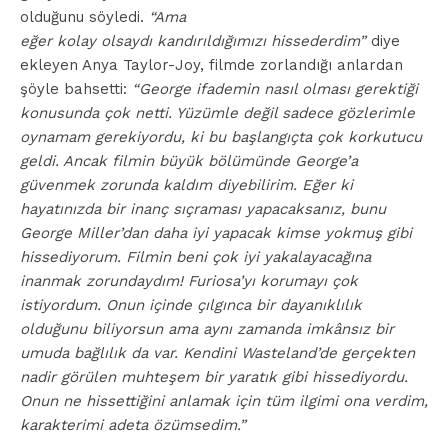
olduğunu söyledi.
“Ama
eğer kolay olsaydı kandırıldığımızı hissederdim”
diye
ekleyen Anya Taylor-Joy, filmde zorlandığı anlardan
şöyle bahsetti:
“George ifademin nasıl olması gerektiği
konusunda çok netti. Yüzümle değil sadece gözlerimle
oynamam gerekiyordu, ki bu başlangıçta çok korkutucu
geldi. Ancak filmin büyük bölümünde George’a
güvenmek zorunda kaldım diyebilirim. Eğer ki
hayatınızda bir inanç sıçraması yapacaksanız, bunu
George Miller’dan daha iyi yapacak kimse yokmuş gibi
hissediyorum. Filmin beni çok iyi yakalayacağına
inanmak zorundaydım! Furiosa’yı korumayı çok
istiyordum. Onun içinde çılgınca bir dayanıklılık
olduğunu biliyorsun ama aynı zamanda imkânsız bir
umuda bağlılık da var. Kendini Wasteland’de gerçekten
nadir görülen muhteşem bir yaratık gibi hissediyordu.
Onun ne hissettiğini anlamak için tüm ilgimi ona verdim,
karakterimi adeta özümsedim.”