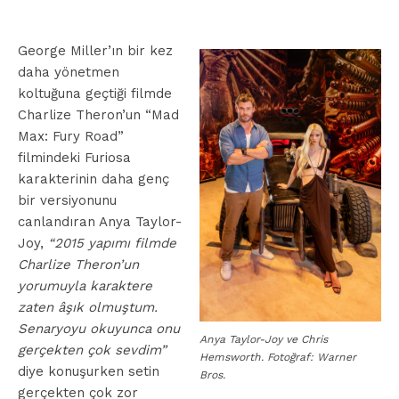
George Miller’ın bir kez
daha yönetmen
koltuğuna geçtiği filmde
Charlize Theron’un “Mad
Max: Fury Road”
filmindeki Furiosa
karakterinin daha genç
bir versiyonunu
canlandıran Anya Taylor-
Joy,
“2015 yapımı filmde
Charlize Theron’un
yorumuyla karaktere
zaten âşık olmuştum.
Senaryoyu okuyunca onu
Anya Taylor-Joy ve Chris
gerçekten çok sevdim”
Hemsworth. Fotoğraf: Warner
diye konuşurken setin
Bros.
gerçekten çok zor