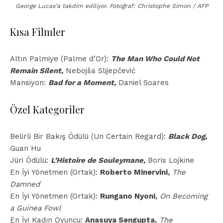
George Lucas’a takdim ediliyor. Fotoğraf: Christophe Simon / AFP
Kısa Filmler
Altın Palmiye (Palme d’Or):
The Man Who Could Not
Remain Silent,
Nebojša Slijepčević
Mansiyon:
Bad for a Moment,
Daniel Soares
Özel Kategoriler
Belirli Bir Bakış Ödülü (Un Certain Regard):
Black Dog,
Guan Hu
Jüri Ödülü:
L’Histoire de Souleymane,
Boris Lojkine
En İyi Yönetmen (Ortak):
Roberto Minervini,
The
Damned
En İyi Yönetmen (Ortak):
Rungano Nyoni,
On Becoming
a Guinea Fowl
En İyi Kadın Oyuncu:
Anasuya Sengupta,
The