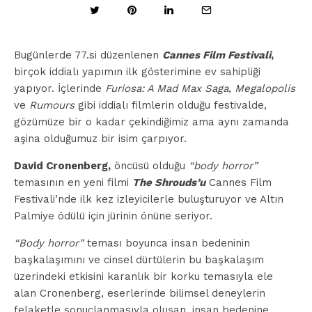
Bugünlerde 77.si düzenlenen
Cannes Film Festivali
,
birçok iddialı yapımın ilk gösterimine ev sahipliği
yapıyor. İçlerinde
Furiosa: A Mad Max Saga
,
Megalopolis
ve
Rumours
gibi iddialı filmlerin olduğu festivalde,
gözümüze bir o kadar çekindiğimiz ama aynı zamanda
aşina olduğumuz bir isim çarpıyor.
David Cronenberg,
öncüsü olduğu
“body horror”
temasının en yeni filmi
The Shrouds’u
Cannes Film
Festivali’nde ilk kez izleyicilerle buluşturuyor ve Altın
Palmiye ödülü için jürinin önüne seriyor.
“Body horror”
teması boyunca insan bedeninin
başkalaşımını ve cinsel dürtülerin bu başkalaşım
üzerindeki etkisini karanlık bir korku temasıyla ele
alan Cronenberg, eserlerinde bilimsel deneylerin
felaketle sonuçlanmasıyla oluşan, insan bedenine