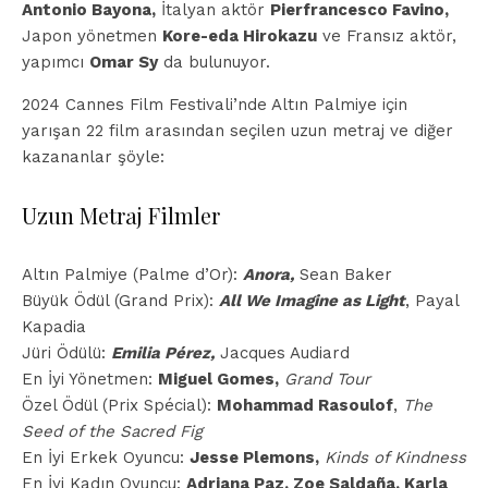
Antonio Bayona,
İtalyan aktör
Pierfrancesco Favino,
Japon yönetmen
Kore-eda Hirokazu
ve Fransız aktör,
yapımcı
Omar Sy
da bulunuyor.
2024 Cannes Film Festivali’nde Altın Palmiye için
yarışan 22 film arasından seçilen uzun metraj ve diğer
kazananlar şöyle:
Uzun Metraj Filmler
Altın Palmiye (Palme d’Or):
Anora,
Sean Baker
Büyük Ödül (Grand Prix):
All We Imagine as Light
, Payal
Kapadia
Jüri Ödülü:
Emilia Pérez,
Jacques Audiard
En İyi Yönetmen:
Miguel Gomes,
Grand Tour
Özel Ödül (Prix Spécial):
Mohammad Rasoulof
,
The
Seed of the Sacred Fig
En İyi Erkek Oyuncu:
Jesse Plemons,
Kinds of Kindness
En İyi Kadın Oyuncu:
Adriana Paz, Zoe Saldaña, Karla