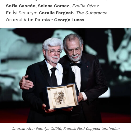
Sofía Gascón, Selena Gomez,
Emilia Pérez
En İyi Senaryo:
Coralie Fargeat,
The Substance
Onursal Altın Palmiye:
George Lucas
Onursal Altın Palmiye Ödülü, Francis Ford Coppola tarafından