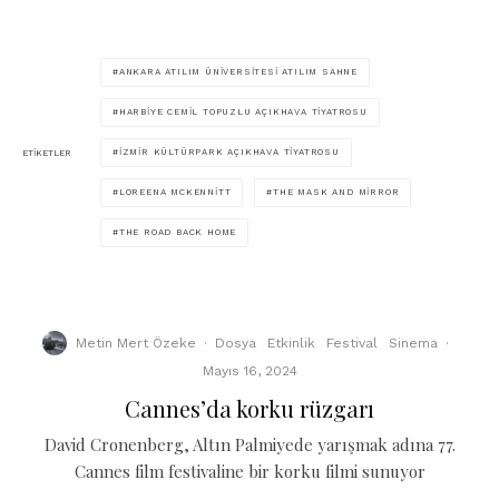
ANKARA ATILIM ÜNIVERSITESI ATILIM SAHNE
HARBIYE CEMIL TOPUZLU AÇIKHAVA TIYATROSU
İZMIR KÜLTÜRPARK AÇIKHAVA TIYATROSU
ETIKETLER
LOREENA MCKENNITT
THE MASK AND MIRROR
THE ROAD BACK HOME
Metin Mert Özeke
·
Dosya
Etkinlik
Festival
Sinema
·
Mayıs 16, 2024
Cannes’da korku rüzgarı
David Cronenberg, Altın Palmiyede yarışmak adına 77.
Cannes film festivaline bir korku filmi sunuyor