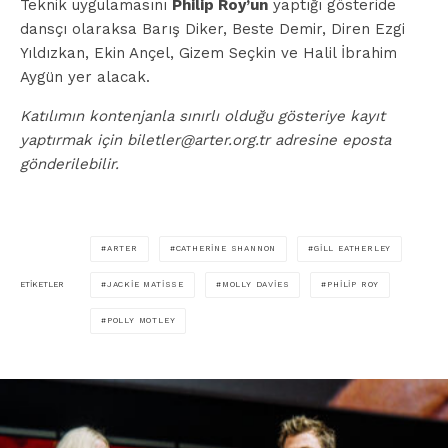
Teknik uygulamasını
Philip Roy’un
yaptığı gösteride
dansçı olaraksa Barış Diker, Beste Demir, Diren Ezgi
Yıldızkan, Ekin Ançel, Gizem Seçkin ve Halil İbrahim
Aygün yer alacak.
Katılımın kontenjanla sınırlı olduğu gösteriye kayıt
yaptırmak için biletler@arter.org.tr adresine eposta
gönderilebilir.
ARTER
CATHERINE SHANNON
GILL EATHERLEY
JACKIE MATISSE
MOLLY DAVIES
PHILIP ROY
ETIKETLER
POLLY MOTLEY