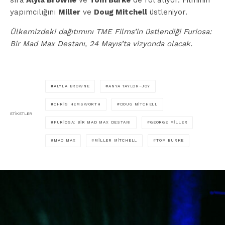
sıra
Alyla Browne
ve
Tom Burke
de rol alıyor. Filminin
yapımcılığını
Miller
ve
Doug Mitchell
üstleniyor.
Ülkemizdeki dağıtımını TME Films’in üstlendiği Furiosa:
Bir Mad Max Destanı, 24 Mayıs’ta vizyonda olacak.
ALYLA BROWNE
ANYA TAYLOR-JOY
CHRIS HEMSWORTH
DOUG MITCHELL
ETIKETLER
FURIOSA: BIR MAD MAX DESTANI
GEORGE MILLER
MAD MAX
MILLER MITCHELL
TOM BURKE