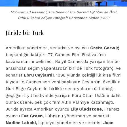
Mohammad Rasoulof, The Seed of the Sacred Fig filmi ile Özel
Ödül’ü kabul ediyor. Fotoğraf: Christophe Simon / AFP
Jüride bir Türk
Amerikan yönetmen, senarist ve oyuncu
Greta Gerwig
başkanlığındaki jüri, 77. Cannes Film Festivali’nin
kazananlarını belirledi. Bu yıl Cannes’da yarışan filmler
arasından seçim yapanlardan biri de Türk fotoğrafçı ve
senarist
Ebru Ceylan’dı.
1998 yılında çektiği ilk kısa filmi
Kıyıda ile Cannes serüveni başlayan Ceylan’ın, özellikle
Nuri Bilge Ceylan ile birlikte senaryolarını üstlendiği,
geçtiğimiz yıl festivalde yarışan Kuru Otlar Üstüne dahil
olmak üzere, pek çok film Altın Palmiye kazanmıştı.
Jüride ayrıca Amerikan oyuncu
Lily Gladstone,
Fransız
oyuncu
Eva Green,
Lübnanlı yönetmen ve senarist
Nadine Labaki,
İspanyol yönetmen ve senarist
Juan