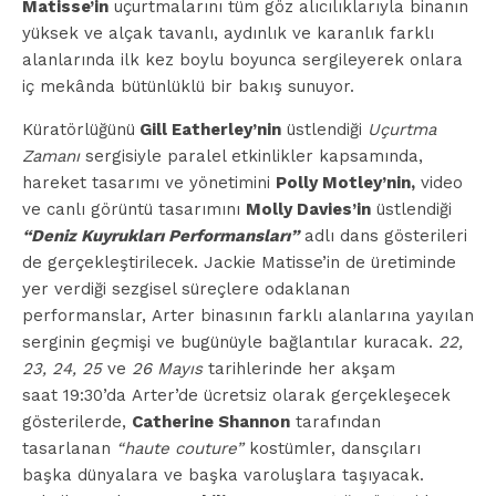
Matisse’in
uçurtmalarını tüm göz alıcılıklarıyla binanın
yüksek ve alçak tavanlı, aydınlık ve karanlık farklı
alanlarında ilk kez boylu boyunca sergileyerek onlara
iç mekânda bütünlüklü bir bakış sunuyor.
Küratörlüğünü
Gill Eatherley’nin
üstlendiği
Uçurtma
Zamanı
sergisiyle paralel etkinlikler kapsamında,
hareket tasarımı ve yönetimini
Polly Motley’nin,
video
ve canlı görüntü tasarımını
Molly Davies’in
üstlendiği
“Deniz Kuyrukları Performansları”
adlı dans gösterileri
de gerçekleştirilecek. Jackie Matisse’in de üretiminde
yer verdiği sezgisel süreçlere odaklanan
performanslar, Arter binasının farklı alanlarına yayılan
serginin geçmişi ve bugünüyle bağlantılar kuracak.
22,
23, 24, 25
ve
26 Mayıs
tarihlerinde her akşam
saat 19:30’da Arter’de ücretsiz olarak gerçekleşecek
gösterilerde,
Catherine Shannon
tarafından
tasarlanan
“haute couture”
kostümler, dansçıları
başka dünyalara ve başka varoluşlara taşıyacak.