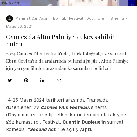
Hache / AFP
Mehmet Can Asar
·
Etkinlik
Festival
Ödül Töreni
Sinema
·
Mayıs 26, 2024
Cannes’da Altın Palmiye 77. kez sahibini
buldu
2024 Cannes Film Festivali'nde, Türk fotoğrafçı ve senarist
Ebru Ceylan'ın da aralarında bulunduğu jüri, Altın Palmiye
için yarışan filmler arasından kazananları belirledi
14-25 Mayıs 2024 tarihleri arasında Fransa’da
düzenlenen
77. Cannes Film Festivali,
sinema
dünyasının en prestijli etkinliklerinden biri olarak yine
göz kamaştırdı. Festival,
Quentin Dupieux’in
sürreal
komedisi
“Second Act”
ile açılış yaptı.