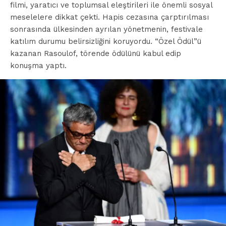
filmi, yaratıcı ve toplumsal eleştirileri ile önemli sosyal
meselelere dikkat çekti. Hapis cezasına çarptırılması
sonrasında ülkesinden ayrılan yönetmenin, festivale
katılım durumu belirsizliğini koruyordu. “Özel Ödül”ü
kazanan Rasoulof, törende ödülünü kabul edip
konuşma yaptı.