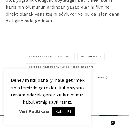
otobiyografik olduğunu söylediğini belirtmek isteriz,
karısının ölümünün ardından yaşadıklarını filmine
direkt olarak yansıttığını söylüyor ve bu da işleri daha
da ilginç hale getiriyor.
2024 CANNES FILM FESTIVALI
BODY-HORROR
CANNES FILM FESTIVALINDE KORKU RÜZGARI
DAVID CRONENBERG
DIANE KRUGER
MANŞET
ETIKETLER
Deneyiminizi daha iyi hale getirmek
için sitemizde çerezleri kullanıyoruz.
THE SHROUDS
VIGGO MORTENSEN
Devam ederek çerez kullanımımızı
VINCENT CASSEL
kabul etmiş sayılırsınız.
Veri Politikası
Kabul Et