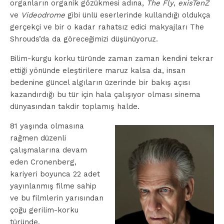
organların organik gözükmesi adına,
The Fly
,
exisTenZ
ve
Videodrome
gibi ünlü eserlerinde kullandığı oldukça
gerçekçi ve bir o kadar rahatsız edici makyajları The
Shrouds’da da göreceğimizi düşünüyoruz.
Bilim-kurgu korku türünde zaman zaman kendini tekrar
ettiği yönünde eleştirilere maruz kalsa da, insan
bedenine güncel algıların üzerinde bir bakış açısı
kazandırdığı bu tür için hala çalışıyor olması sinema
dünyasından takdir toplamış halde.
81 yaşında olmasına
rağmen düzenli
çalışmalarına devam
eden Cronenberg,
kariyeri boyunca 22 adet
yayınlanmış filme sahip
ve bu filmlerin yarısından
çoğu gerilim-korku
türünde.