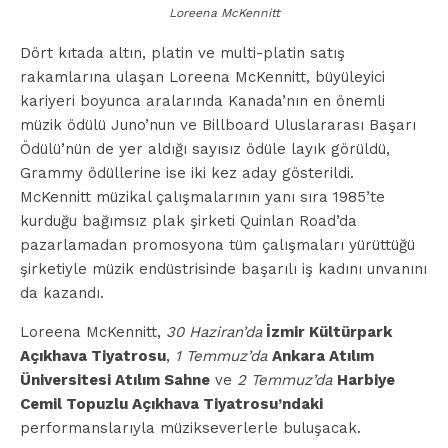
Loreena McKennitt
Dört kıtada altın, platin ve multi-platin satış
rakamlarına ulaşan Loreena McKennitt, büyüleyici
kariyeri boyunca aralarında Kanada’nın en önemli
müzik ödülü Juno’nun ve Billboard Uluslararası Başarı
Ödülü’nün de yer aldığı sayısız ödüle layık görüldü,
Grammy ödüllerine ise iki kez aday gösterildi.
McKennitt müzikal çalışmalarının yanı sıra 1985’te
kurduğu bağımsız plak şirketi Quinlan Road’da
pazarlamadan promosyona tüm çalışmaları yürüttüğü
şirketiyle müzik endüstrisinde başarılı iş kadını unvanını
da kazandı.
Loreena McKennitt,
30 Haziran’da
İzmir Kültürpark
Açıkhava Tiyatrosu
,
1 Temmuz’da
Ankara Atılım
Üniversitesi Atılım Sahne
ve
2 Temmuz’da
Harbiye
Cemil Topuzlu Açıkhava Tiyatrosu’ndaki
performanslarıyla müzikseverlerle buluşacak.