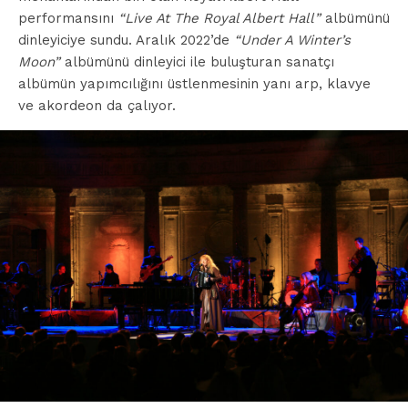
performansını
“Live At The Royal Albert Hall”
albümünü
dinleyiciye sundu. Aralık 2022’de
“Under A Winter’s
Moon”
albümünü dinleyici ile buluşturan sanatçı
albümün yapımcılığını üstlenmesinin yanı arp, klavye
ve akordeon da çalıyor.