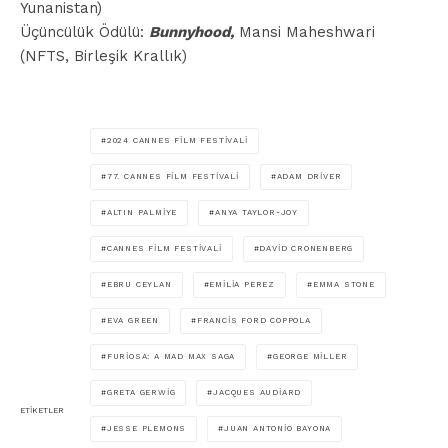
Yunanistan)
Üçüncülük Ödülü:
Bunnyhood,
Mansi Maheshwari
(NFTS, Birleşik Krallık)
2024 CANNES FILM FESTIVALI
77. CANNES FILM FESTIVALI
ADAM DRIVER
ALTIN PALMIYE
ANYA TAYLOR-JOY
CANNES FILM FESTIVALI
DAVID CRONENBERG
EBRU CEYLAN
EMILIA PEREZ
EMMA STONE
EVA GREEN
FRANCIS FORD COPPOLA
FURIOSA: A MAD MAX SAGA
GEORGE MILLER
GRETA GERWIG
JACQUES AUDIARD
ETIKETLER
JESSE PLEMONS
JUAN ANTONIO BAYONA