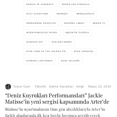
KINDS OF KINDNESS
KORE-EDA HIROKAZU
LILY GLADSTONE
MANŞET
MEGALOPOLIS
MOHAMMAD RASOULOF
NADINE LABAKI
OMAR SY
PIERFRANCESCO FAVINO
QUENTIN DUPIEUX
SECOND ACT
SELENA GOMEZ
THE SEED OF THE SACRED FIG
THE SHROUDS
YORGOS LANTHIMOS
ZOE SALDAÑA
Yosun Üçer
·
Etkinlik
Sahne Sanatları
Sergi
·
Mayıs 22, 2024
“Deniz Kuyrukları Performansları” Jackie
Matisse’in yeni sergisi kapsamında Arter’de
Matisse’in uçurtmalarını tüm göz alıcılıklarıyla Arter’in
farklı alanlarında ilk kez boylu boyunca sergileyerek