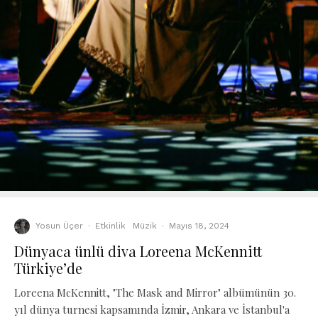
Yosun Üçer
·
Etkinlik
Müzik
·
Mayıs 18, 2024
Dünyaca ünlü diva Loreena McKennitt
Türkiye’de
Loreena McKennitt, "The Mask and Mirror" albümünün 30.
yıl dünya turnesi kapsamında İzmir, Ankara ve İstanbul'a