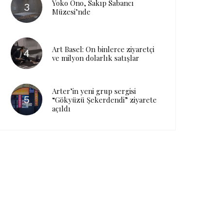
Yoko Ono, Sakıp Sabancı
Müzesi’nde
Art Basel: On binlerce ziyaretçi
ve milyon dolarlık satışlar
Arter’in yeni grup sergisi
“Gökyüzü Şekerdendi” ziyarete
açıldı