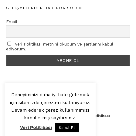
GELIŞMELERDEN HABERDAR OLUN
Email
Veri Politikası metnini okudum ve şartlarını kabul
ediyorum.
Deneyiminizi daha iyi hale getirmek
için sitemizde çerezleri kullanıyoruz.
© 2025, Artilop
Devam ederek çerez kullanımımızı
Künye
Yazar Başvurusu
Veri Politikası
kabul etmiş sayılırsınız.
Veri Politikası
Kabul Et
Yukarı Çık