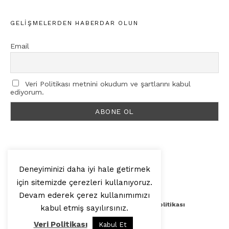
GELIŞMELERDEN HABERDAR OLUN
Email
Veri Politikası metnini okudum ve şartlarını kabul
ediyorum.
Deneyiminizi daha iyi hale getirmek
için sitemizde çerezleri kullanıyoruz.
© 2025, Artilop
Devam ederek çerez kullanımımızı
Künye
Yazar Başvurusu
Veri Politikası
kabul etmiş sayılırsınız.
Veri Politikası
Kabul Et