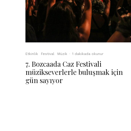
Etkinlik
Festival
Müzik
·
1 dakikada okunur
7. Bozcaada Caz Festivali
müzikseverlerle buluşmak için
gün sayıyor