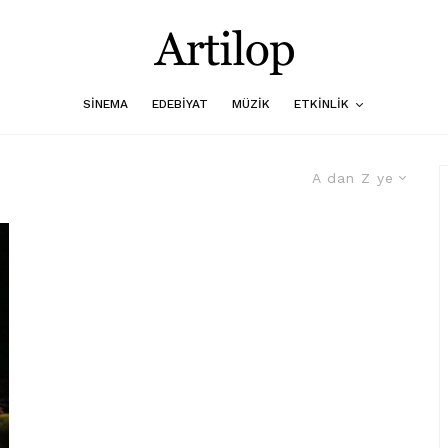
SINEMA
EDEBIYAT
MÜZIK
ETKINLIK
A dan Z ye