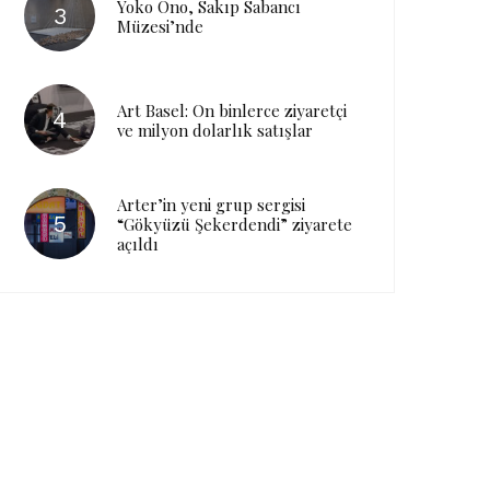
Yoko Ono, Sakıp Sabancı
Müzesi’nde
Art Basel: On binlerce ziyaretçi
ve milyon dolarlık satışlar
Arter’in yeni grup sergisi
“Gökyüzü Şekerdendi” ziyarete
açıldı