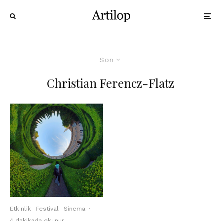
Son
Christian Ferencz-Flatz
Etkinlik
Festival
Sinema
·
4 dakikada okunur