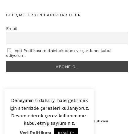
GELIŞMELERDEN HABERDAR OLUN
Email
Veri Politikası metnini okudum ve şartlarını kabul
ediyorum.
Deneyiminizi daha iyi hale getirmek
için sitemizde çerezleri kullanıyoruz.
© 2025, Artilop
Devam ederek çerez kullanımımızı
Künye
Yazar Başvurusu
Veri Politikası
kabul etmiş sayılırsınız.
Veri Politikası
Kabul Et