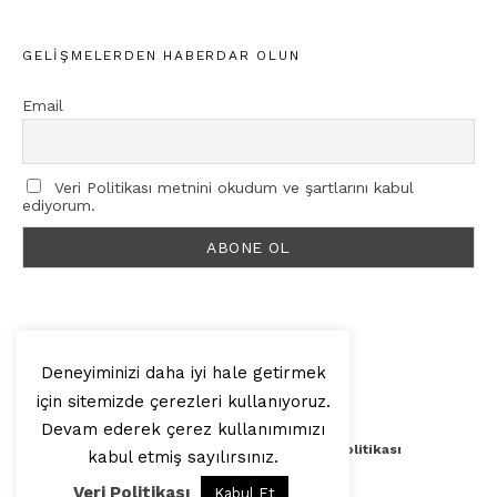
GELIŞMELERDEN HABERDAR OLUN
Email
Veri Politikası metnini okudum ve şartlarını kabul
ediyorum.
Deneyiminizi daha iyi hale getirmek
için sitemizde çerezleri kullanıyoruz.
© 2025, Artilop
Devam ederek çerez kullanımımızı
Künye
Yazar Başvurusu
Veri Politikası
kabul etmiş sayılırsınız.
Veri Politikası
Kabul Et