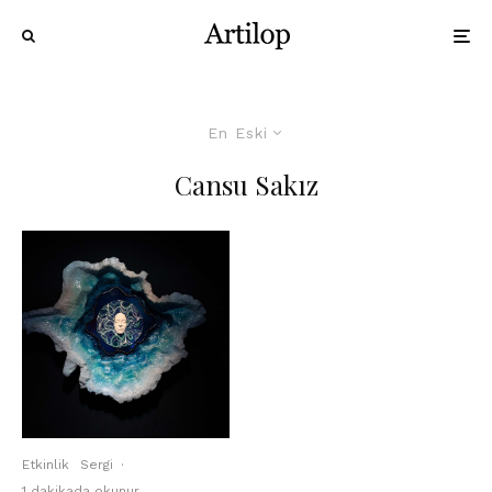
En Eski
Cansu Sakız
Etkinlik
Sergi
·
1 dakikada okunur