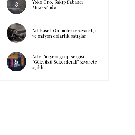
Yoko Ono, Sakıp Sabancı
Müzesi’nde
Art Basel: On binlerce ziyaretçi
ve milyon dolarlık satışlar
Arter’in yeni grup sergisi
“Gökyüzü Şekerdendi” ziyarete
açıldı