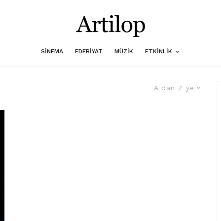
SINEMA
EDEBIYAT
MÜZIK
ETKINLIK
A dan Z ye