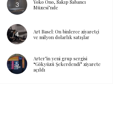
Yoko Ono, Sakıp Sabancı
Müzesi’nde
Art Basel: On binlerce ziyaretçi
ve milyon dolarlık satışlar
Arter’in yeni grup sergisi
“Gökyüzü Şekerdendi” ziyarete
açıldı