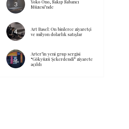
Yoko Ono, Sakıp Sabancı
Müzesi’nde
Art Basel: On binlerce ziyaretçi
ve milyon dolarlık satışlar
Arter’in yeni grup sergisi
“Gökyüzü Şekerdendi” ziyarete
açıldı